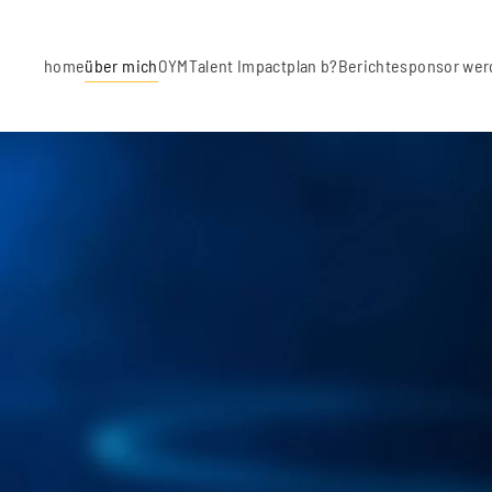
Skip to main content
home
über mich
OYM
Talent Impact
plan b?
Berichte
sponsor wer